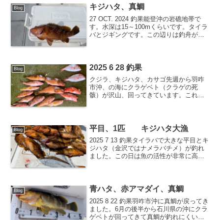
キジハタ、真鯛
Blog
27 OCT. 2024 釣果能登沖の岩礁地帯で
す。水深は15～100mくらいです。タイラ
バとジギングです。この辺りは釣舟が沢
山出ていました。キジハタは金沢では
【なめら】又は【なめらばちめ】といい
ます。一番大きいサイズは45cmを超えて
おり...
2025 6 28 釣果
Blog
クジラ、キジハタ、カサゴ先週から羽咋
市沖、の海にクラゲベト（クラゲの死
骸）が沢山、回ってきています。これが
釣り糸に絡みついてガイドにも引っ掛か
り詰まって釣りになりません。タオルで
拭いても取れません。振り回すと、クラ
ゲのとげ細胞が顔にかかり後...
平目、1匹 キジハタ大漁
Blog
2025 7 13 釣果タイラバで大きな平目とキ
ジハタ（金沢ではナメラバチメ）が釣れ
ました。この日は魚の活性が非常に高く
今までのキジハタ釣りの中で一番の釣果
となりました。40cm、1kgごえのキジハ
タが約5匹、それ以下が15匹位です。平均
で...
青ハタ、赤アマダイ、真鯛
Blog
2025 8 22 釣果羽咋市沖に真鯛が戻ってき
ました。6月の後半から石川県の沖にクラ
ゲベトが回ってきて真鯛が釣れにくい状