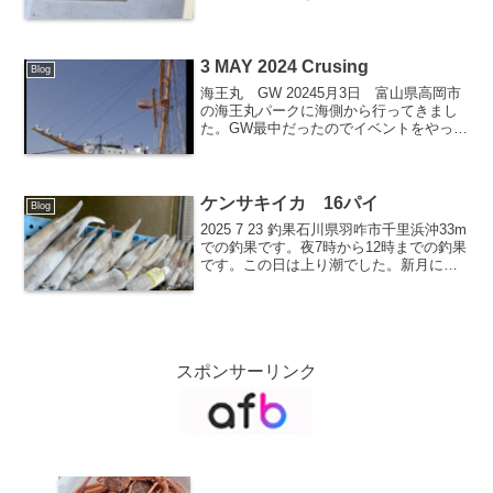
況が続いていましたが、22日はクラゲベ
トがほとんどない状態でした。22日の釣
果は真鯛54cm,2.0Kg 40cm,1...
3 MAY 2024 Crusing
Blog
海王丸 GW 20245月3日 富山県高岡市
の海王丸パークに海側から行ってきまし
た。GW最中だったのでイベントをやって
おり、人が沢山いました。その向かい側
の保安庁の巡視船やひこ PL04が停泊中
でした。やひこを海側から撮った映像で
す。海猿の...
ケンサキイカ 16パイ
Blog
2025 7 23 釣果石川県羽咋市千里浜沖33m
での釣果です。夜7時から12時までの釣果
です。この日は上り潮でした。新月に近
いこともありまあまあ釣れました。胴長
35～38cmのものが7ハイイと30cm位のも
のが9ハイでした。（金沢では赤イ...
スポンサーリンク