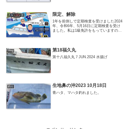
限定、解除
クル－ジング
1年を前倒しで定期検査を受けました2024
年、令和6年、5月16日に定期検査を受け
ました。私は1級免許をもっていますので
1人でも100海里まで沖に出ることができ
ます。これにプラスで1級免許で行ける
100海里と停泊港から全速力2時間で往復
でき...
第18福久丸
Blog
第十八福久丸７JUN.2024 水揚げ
生地鼻の沖2023 10月18日
釣り
青ハタ、マハタ釣れました。