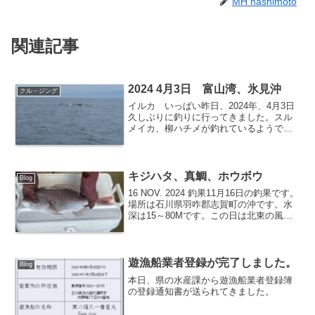
MH hashimoto
関連記事
2024 4月3日 富山湾、氷見沖
クル－ジング
イルカ いっぱい昨日、2024年、4月3日
久しぶりに釣りに行ってきました。スル
メイカ、柳ハチメが釣れているようで
す。と聞いて、行ったのですがイルカば
っかりで私はアワテカレイが2匹でした。
キジハタ、真鯛、ホウボウ
Blog
16 NOV. 2024 釣果11月16日の釣果です。
場所は石川県羽咋郡志賀町の沖です。水
深は15～80Mです。この日は北東の風と
上り潮の方向が同じで流れ過ぎて午前中
は釣れませんでした。午後になって風が
無くなり、上り潮だけになってから釣れ
出...
遊漁船業者登録が完了しました。
Blog
本日、県の水産課から遊漁船業者登録簿
の登録通知書が送られてきました。